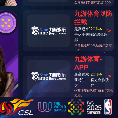
方网站
>
学校概况
>
高校信息公开专栏
>
高校信息公开年度报告
017学年度信息公开年度报告
日期：2017-10-19
点击：