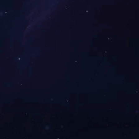
篇：
华体会体育（中国）官方网站2017-2018学年度信息公开年度报
篇：
华体会体育（中国）官方网站2015-2016学年度信息公开年度报