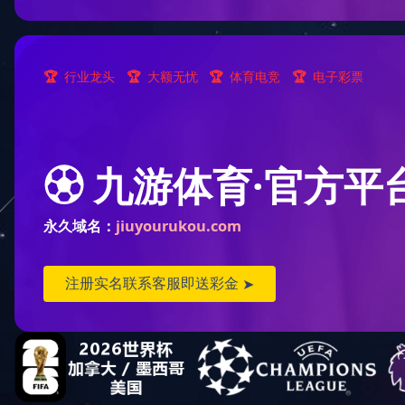
学校概况
高
学校简介
历史沿革
现任领导
机构设置
领导关怀
学校章程