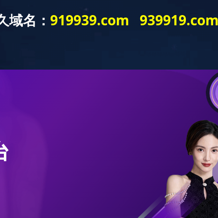
管理机构
学院设置
招生就业
校友之窗