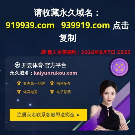
学校概况
高校信息公开年度报告
当前位置：
华体会体育（中国）官方网站
>
学校概况
>
高校
信息公开专栏
>
高校信息公开年度报告
华体会体育（中国）官方网站2015-2016学年度信息公
开年度报告
来源：
作者：
通讯员：hypt
责任编辑：
日期：2016-10-31
点击：