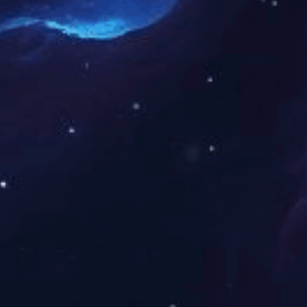
术
选
多
证
障
展