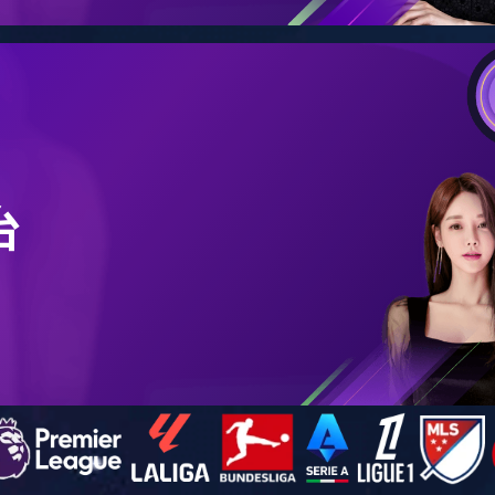
部动态
当
凝心聚力备战省赛 技
机电学院“周速帮”志愿服务队护航
来源：机电工程学院
作者：叶增良
通讯员：邱志文
责
为全力备战2025-2026学年广东省职业院校学生专
赛集训志愿服务，覆盖模具设计、数控加工、电气控制
满热忱投入高强度训练，用实干践行“技能成才、职业出