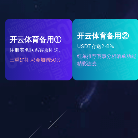
校历
寒假
则
学习交流
赛
到
选