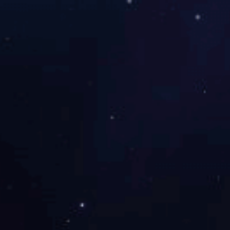
类
寒
多
力
融
赛
手
寒
校