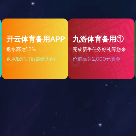
作为学校“以赛促教、以赛促学、以赛促练”育人理念
精准发力，构建“理论夯实+实操强化+模拟竞赛”三位
、技术难点逐一拆解攻坚，牵头组建由专业骨干教师、
选手提供靶向式、精准化辅导。“黄文汉老师每天和我
故障排查、流程优化，手把手帮我们攻克一个又一个技
手杨家兴同学说道。