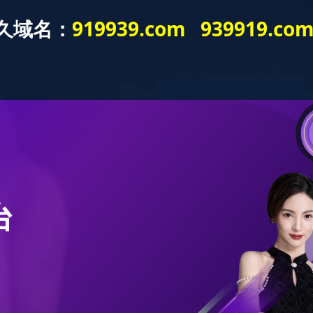
管理机构
学院设置
招生就业
校友之窗