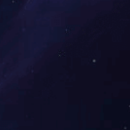
“周速帮”志愿服务队教
2025-2026学年广东省职业院校学生专业技能大赛
、先进制造等重点领域，是检验高职教育人才培养质量
18个核心赛项参赛，参赛选手均经校赛层层选拔。集训
轴加工实训车间、工业机器人实训室等场地潜心钻研、
工艺方案，力求图纸解读、加工操作零误差；工业网
、交叉排查”模式，锤炼应急处置硬本领；机器人系统
上千次重复性训练，全力突破技术瓶颈。