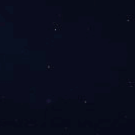
踏实地、奋发有为的精神风貌。针对团队协作
中持续优化协作流程、提升实战能力。“虽然
肩奋斗，每一天都过得充实而有意义。”数控
训，不仅专业技能水平得到显著提升，抗压能
质量的一次实战检验，更是机电学院深化产教
“周速帮”志愿服务队吕辉老师表示：“技能竞
此次集训为契机，全程做好指导服务，助力选
职业教育添彩。”
信在“周速帮”志愿服务队的全力护航下，经过
征战省赛，在技能比拼中书写青春华章，为学