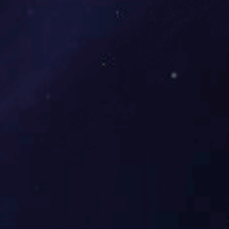
中离休2人，退休74人。
第二部分 华体会体育（中国）官
方网站2017年部门决算表(详见附件)
第三部分 华体会体育（中国）官
方网站2017年部门决算情况说明
一、2017年度收入支出决算总体情况
说明
（一）年度收入总体情况
2017年度总收入28693.12万元，其中
本年收入28679.12万元。具体情况如下：
1．财政拨款收入12658.35万元，比