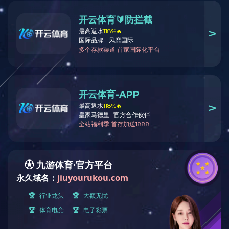
上一篇：
2023年华体会体育（中国）官方网站部门预算
下一篇：
2022年华体会体育（中国）官方网站教育收费公示
版权所有：华体会体育（中国）官方网站 | 地址：河源市东环路大学
城 | 邮编：517000
制作维护：学校信息中心
粤ICP备05048027号
电话: 0762-3800001（党