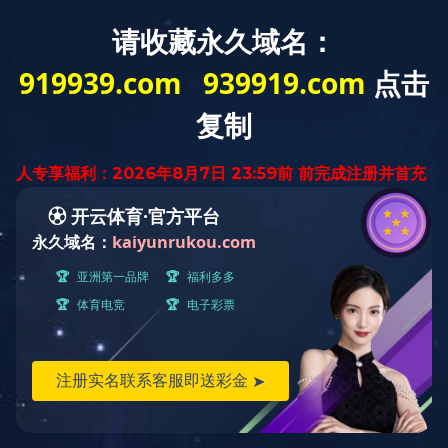
学校概况
财务资产及收费信息
当前位置：
华体会体育（中国）官方网站
>
学校概况
>
高校
信息公开专栏
>
财务资产及收费信息
2021年华体会体育（中国）官方网站部门决算
来源：财务处
作者：
通讯员：张素芬
责任编辑：
日期：2022-09-19
点击：