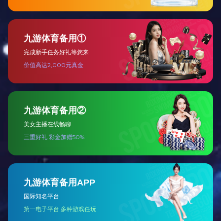
（中国）官方网站高质量发展基金管理和
使用办法》，每年公布资金使用和审计情
况，接受校友和社会监督
。
亲爱的校友们：让我们携手同心，将
对母校的深情厚意转化为实际行动，为母
校的建设添砖加瓦，共同为母校
95周年献
礼，为母校的高质量发展贡献自己的一份
力量！
华体会体育（中国）