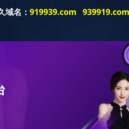
管理机构
学院设置
招生就业
校友之窗