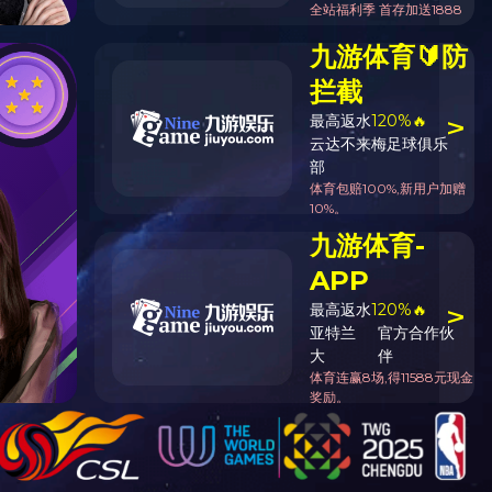
前位置：
华体会体育（中国）官方网站
>
新闻中心
>
通知公告
>
治监督举报方式的公告
：
日期：2025-05-19
点击：
题系统整治工作的部署和要求，现将我校系统
5个领域的突出问题。