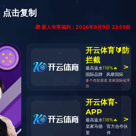
校外VPN
学生
教职工
访客
智慧河职>>
继续教育
校园文化