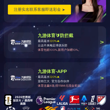
省级专业群
校
更多
>>
学前教育专业群
模具
旅游管理专业群
嵌入
电子信息工程技术专业群
工商
服装